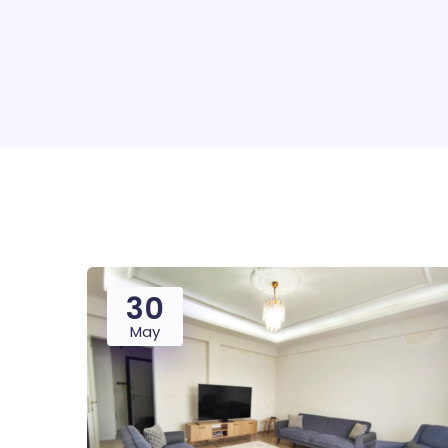
30
May