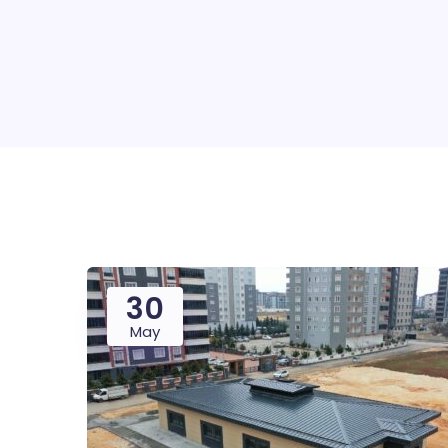
30
May