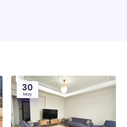
30
May