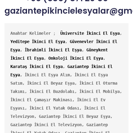
gaziantepikincielesyalar@gm
Anahtar Kelimeler
 ;  
Üniversite İkinci El Eşya
, 
Yeditepe İkinci El Eşya
, 
Güvenevler İkinci El 
Eşya
, 
İbrahimli İkinci El Eşya
, 
Güneykent 
İkinci El Eşya
, 
Onkoloji İkinci El Eşya
, 
Karataş İkinci El Eşya
, 
Gaziantep İkinci El 
Eşya
,
İkinci El Eşya Alım, İkinci El Eşya 
Satım, İkinci El Beyaz Eşya, İkinci El Oturma 
Takımı, İkinci El Buzdolabı, İkinci El Mobilya, 
İkinci El Çamaşır Makinası,
İkinci El Ev 
Eşyası, İkinci El Yatak Odası, İkinci El 
Televizyon, Gaziantep İkinci El Beyaz Eşya, 
Gaziantep İkinci El Televizyon, Gaziantep 
İkinci El Yatak Odası, Gaziantep İkinci El 