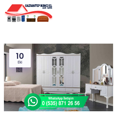
10
Eki