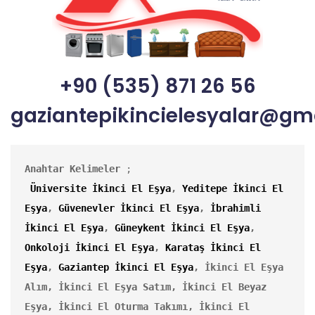
+90 (535) 871 26 56
gaziantepikincielesyalar@gm
Anahtar Kelimeler
 ;

Üniversite İkinci El Eşya
, 
Yeditepe İkinci El 
Eşya
, 
Güvenevler İkinci El Eşya
, 
İbrahimli 
İkinci El Eşya
, 
Güneykent İkinci El Eşya
, 
Onkoloji İkinci El Eşya
, 
Karataş İkinci El 
Eşya
, 
Gaziantep İkinci El Eşya
,
İkinci El Eşya 
Alım, İkinci El Eşya Satım, İkinci El Beyaz 
Eşya, İkinci El Oturma Takımı, İkinci El 