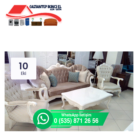
10
Eki