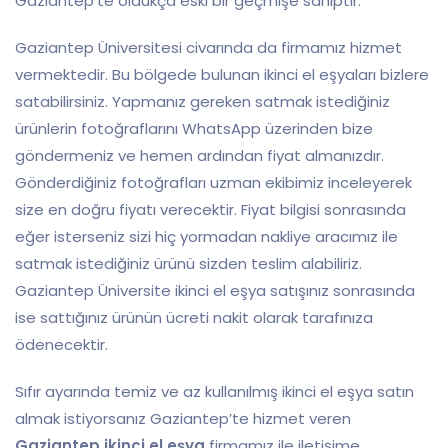
Gaziantep’te oldukça eski bir geçmişe sahiptir.
Gaziantep Üniversitesi civarında da firmamız hizmet
vermektedir. Bu bölgede bulunan ikinci el eşyaları bizlere
satabilirsiniz. Yapmanız gereken satmak istediğiniz
ürünlerin fotoğraflarını WhatsApp üzerinden bize
göndermeniz ve hemen ardından fiyat almanızdır.
Gönderdiğiniz fotoğrafları uzman ekibimiz inceleyerek
size en doğru fiyatı verecektir. Fiyat bilgisi sonrasında
eğer isterseniz sizi hiç yormadan nakliye aracımız ile
satmak istediğiniz ürünü sizden teslim alabiliriz.
Gaziantep Üniversite ikinci el eşya satışınız sonrasında
ise sattığınız ürünün ücreti nakit olarak tarafınıza
ödenecektir.
Sıfır ayarında temiz ve az kullanılmış ikinci el eşya satın
almak istiyorsanız Gaziantep’te hizmet veren
Gaziantep ikinci el eşya
firmamız ile iletişime