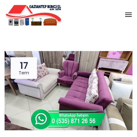
17
Tem