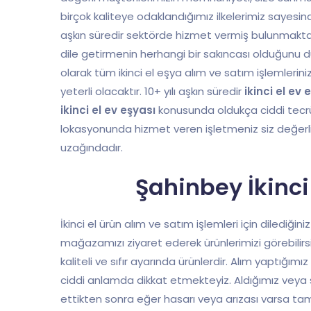
birçok kaliteye odaklandığımız ilkelerimiz sayes
aşkın süredir sektörde hizmet vermiş bulunmakta
dile getirmenin herhangi bir sakıncası olduğun
olarak tüm ikinci el eşya alım ve satım işlemlerin
yeterli olacaktır. 10+ yılı aşkın süredir
ikinci el ev 
ikinci el ev eşyası
konusunda oldukça ciddi tecrüb
lokasyonunda hizmet veren işletmeniz siz değerli
uzağındadır.
Şahinbey İkinci
İkinci el ürün alım ve satım işlemleri için dilediğin
mağazamızı ziyaret ederek ürünlerimizi görebilirsi
kaliteli ve sıfır ayarında ürünlerdir. Alım yaptığımı
ciddi anlamda dikkat etmekteyiz. Aldığımız veya s
ettikten sonra eğer hasarı veya arızası varsa tami