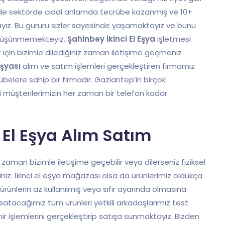
inde sektörde ciddi anlamda tecrübe kazanmış ve 10+
yız. Bu gururu sizler sayesinde yaşamaktayız ve bunu
u düşünmemekteyiz.
Şahinbey İkinci El Eşya
işletmesi
iz için bizimle dilediğiniz zaman iletişime geçmeniz
eşyası
alım ve satım işlemleri gerçekleştiren firmamız
elere sahip bir firmadır. Gaziantep’in birçok
 müşterilerimizin her zaman bir telefon kadar
 El Eşya Alım Satım
iz zaman bizimle iletişime geçebilir veya dilerseniz fiziksel
niz. İkinci el eşya mağazası olsa da ürünlerimiz oldukça
z ürünlerin az kullanılmış veya sıfır ayarında olmasına
atacağımız tüm ürünleri yetkili arkadaşlarımız test
r işlemlerini gerçekleştirip satışa sunmaktayız. Bizden