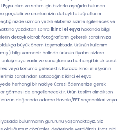
El Eşya
alım ve satım için bizlerle aşağıda bulunan
eçebilir ve ürünlerinizin detaylı fotoğraflarını
çtiğinizde uzman yetkili ekibimiz sizinle ilgilenecek ve
m hattına yazdıktan sonra
ikinci el eşya
hakkında bilgi
lerin detaylı olarak fotoğraflarını çekerek tarafımıza
oldukça büyük önem taşımaktadır. Ürünün kullanım
nmış
) bilgi vermeniz halinde ürünün fiyatını sizlere
ir anlaşmaya varılır ve sonuçlanırsa herhangi bir ek ücret
s veya konuma gelecektir. Burada ikinci el eşyanın
erimiz tarafından satacağınız ikinci el eşya
ayede herhangi bir nakliye ücreti ödemenize gerek
ar görmesi de engellenecektir. Ürün teslim alındıktan
rününüzün değerinde ödeme Havale/EFT seçenekleri veya
ır piyasada bulunmanın gururunu yaşamaktayız. Siz
uş olduğumuz çözümler, değerinde verdiğimiz fiyat gibi