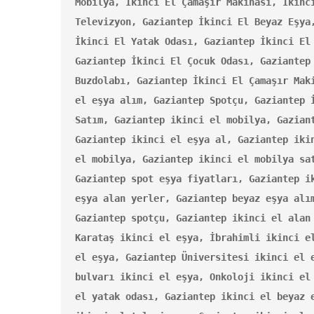
Mobilya, İkinci El Çamaşır Makinası,
İkinc
Televizyon, Gaziantep İkinci El Beyaz Eşya,
İkinci El Yatak Odası, Gaziantep İkinci El 
Gaziantep İkinci El Çocuk Odası, Gaziantep 
Buzdolabı, Gaziantep İkinci El Çamaşır Mak
el eşya alım, Gaziantep Spotçu, Gaziantep İ
Satım, Gaziantep ikinci el mobilya, Gaziant
Gaziantep ikinci el eşya al, Gaziantep ikin
el mobilya, Gaziantep ikinci el mobilya sat
Gaziantep spot eşya fiyatları, Gaziantep ik
eşya alan yerler, Gaziantep beyaz eşya alım
Gaziantep spotçu, Gaziantep ikinci el alan 
Karataş ikinci el eşya, İbrahimli ikinci el
el eşya, Gaziantep Üniversitesi ikinci el e
bulvarı ikinci el eşya, Onkoloji ikinci el 
el yatak odası, Gaziantep ikinci el beyaz e