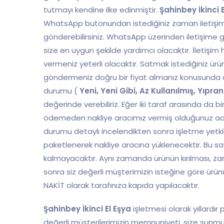
tutmayı kendine ilke edinmiştir.
Şahinbey İkinci 
WhatsApp butonundan istediğiniz zaman iletişime g
gönderebilirsiniz. WhatsApp üzerinden iletişime ge
size en uygun şekilde yardımcı olacaktır. İletişi
vermeniz yeterli olacaktır. Satmak istediğiniz ürün
göndermeniz doğru bir fiyat almanız konusunda 
durumu (
Yeni, Yeni Gibi, Az Kullanılmış, Yıpra
değerinde verebiliriz. Eğer iki taraf arasında da b
ödemeden nakliye aracımız vermiş olduğunuz adre
durumu detaylı incelendikten sonra işletme yetkil
paketlenerek nakliye aracına yüklenecektir. Bu s
kalmayacaktır. Aynı zamanda ürünün kırılması, zar
sonra siz değerli müşterimizin isteğine göre ü
NAKİT olarak tarafınıza kapıda yapılacaktır.
Şahinbey İkinci El Eşya
işletmesi olarak yıllard
değerli müşterilerimizin memnuniyeti, size sunm